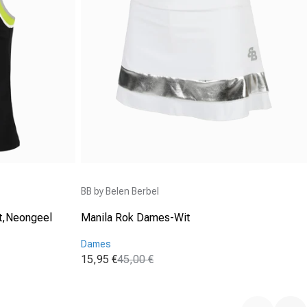
Aanbieder:
BB by Belen Berbel
t,Neongeel
Manila Rok Dames-Wit
Dames
15,95 €
45,00 €
Aanbiedingsprijs
Normale prijs