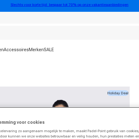
Slechts voor korte tijd: bespaar tot 70% op onze vakantieaanbiedingen
en
Accessoires
Merken
SALE
Holiday Deal
emming voor cookies
lervaring zo aangenaam mogelijk te maken, maakt Padel-Point gebruik van cookies,
rdoor kunnen we onze websites betrouwbaar en veilig houden, hun prestaties meten e