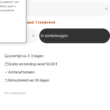
 accepteren” om
Maat
likken gaat u
Maat kiezen
t analyseren
Lage voorraad: 1 resterend
Aantal
In winkelwagen
Hoeveelheid voor Hera Rok Dames-donkergrijs ver
Hoeveelheid voor Hera Rok Dames-don
Levertijd ca. 2-3 dagen
Gratis verzending vanaf 50,00 €
Achteraf betalen
Retourbeleid van 30 dagen
Incl. belastingen.