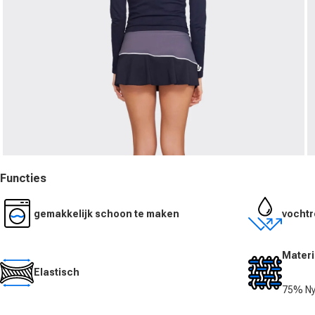
Media 5 in modal openen
M
Functies
gemakkelijk schoon te maken
vochtr
Materi
Elastisch
75% Ny