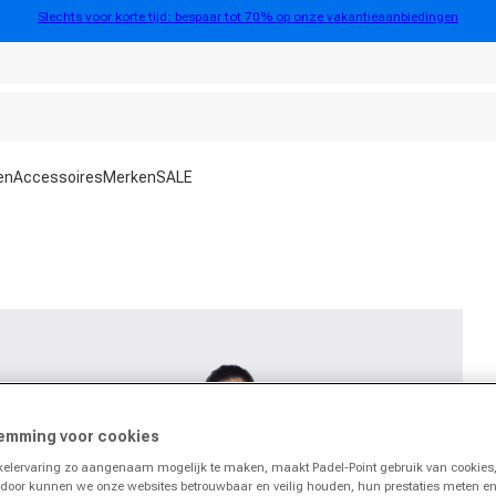
Slechts voor korte tijd: bespaar tot 70% op onze vakantieaanbiedingen
en
Accessoires
Merken
SALE
emming voor cookies
lervaring zo aangenaam mogelijk te maken, maakt Padel-Point gebruik van cookies,
rdoor kunnen we onze websites betrouwbaar en veilig houden, hun prestaties meten e