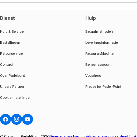
Dienst
Hulp
Hulp & Service
Betaalmethoden
Bestellingen
Leveringsinformatie
Retourservice
Retouren/klachten
Contact
Beheer account
Over Padelpunt
Vouchers
Unsere Partner
Presse bei Padel-Point
Cookie-instellingen
Facebook
Instagram
YouTube
© Copyright Padel-Point 2026
Gegevensbescherming
Algemene voorwaarden
Afdruk