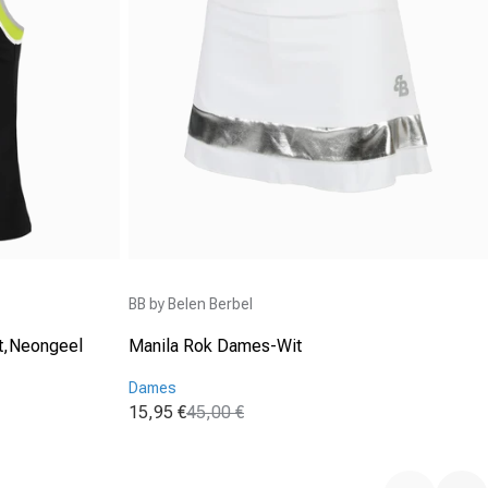
Aanbieder:
BB by Belen Berbel
t,Neongeel
Manila Rok Dames-Wit
Dames
15,95 €
45,00 €
Aanbiedingsprijs
Normale prijs