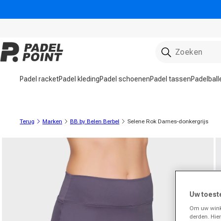
rect naar de inhoud
Padel racket
Padel kleding
Padel schoenen
Padel tassen
Padelball
Terug
Marken
BB by Belen Berbel
Selene Rok Dames-donkergrijs
roductinformatie gaan
Uw toest
Om uw winke
derden. Hie