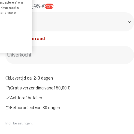
 accepteren” om
29,95 €
43,95 €
-32%
likken gaat u
Aanbiedingsprijs
Normale prijs
t analyseren
Maat
Maat kiezen
Niet op voorraad
Uitverkocht
Levertijd ca. 2-3 dagen
Gratis verzending vanaf 50,00 €
Achteraf betalen
Retourbeleid van 30 dagen
Incl. belastingen.