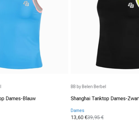
Aanbieder:
l
BB by Belen Berbel
top Dames-Blauw
Shanghai Tanktop Dames-Zwar
Dames
13,60 €
39,95 €
ijs
Aanbiedingsprijs
Normale prijs