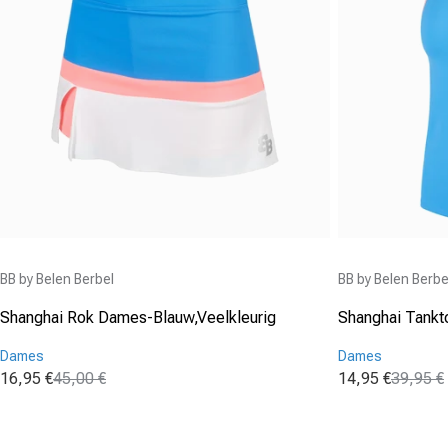
Aanbieder:
Aanbieder:
BB by Belen Berbel
BB by Belen Berbe
Shanghai Rok Dames-Blauw,Veelkleurig
Shanghai Tank
Dames
Dames
16,95 €
45,00 €
14,95 €
39,95 €
Aanbiedingsprijs
Normale prijs
Aanbiedingspr
Normale prijs