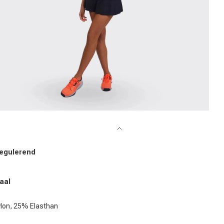
edia 6 in modal openen
egulerend
aal
lon, 25% Elasthan