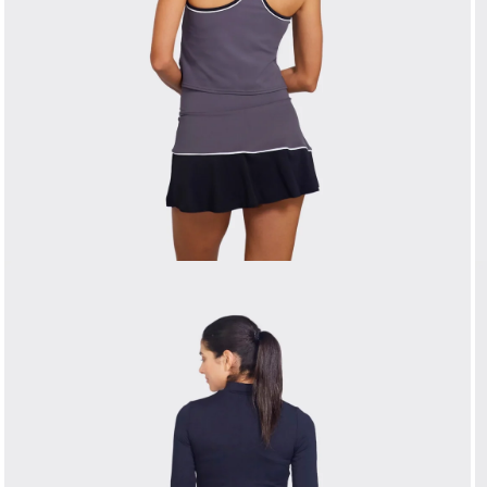
Media 3 in modal openen
M