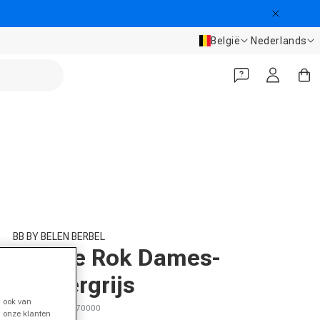
Land/regio
Taal
België
Nederlands
Inloggen
Winkelwa
BB BY BELEN BERBEL
Selene Rok Dames-
donkergrijs
 ook van
SKU 20047100270000
n onze klanten