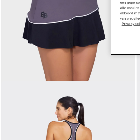
een geperso
alle cookies
akkoord met
van website
Privacybel
Media 1 in modal openen
M