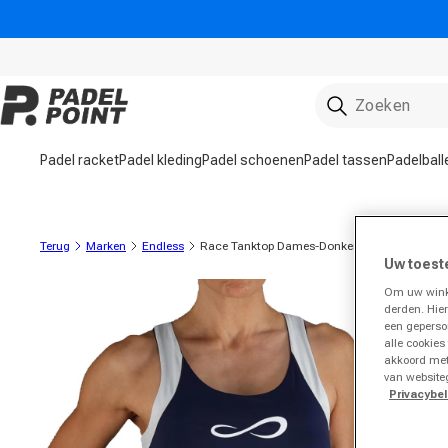
rect naar de inhoud
Padel racket
Padel kleding
Padel schoenen
Padel tassen
Padelball
Terug
Marken
Endless
Race Tanktop Dames-Donkerblauw
Uw toest
Om uw winke
roductinformatie gaan
derden. Hie
een geperso
alle cookies
akkoord met
van website
Privacybel