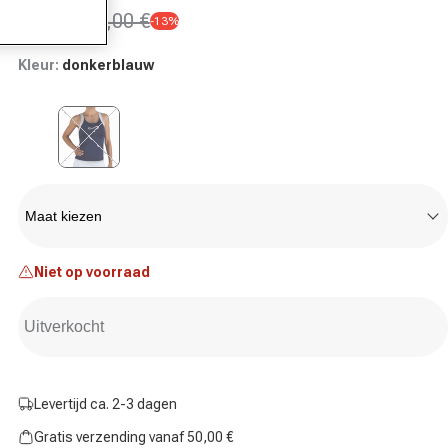
47,95 €
55,00 €
-13%
Aanbiedingsprijs
Normale prijs
Kleur:
donkerblauw
Variant uitverkocht of niet beschikbaar
Maat
Maat kiezen
Niet op voorraad
Uitverkocht
Levertijd ca. 2-3 dagen
Gratis verzending vanaf 50,00 €