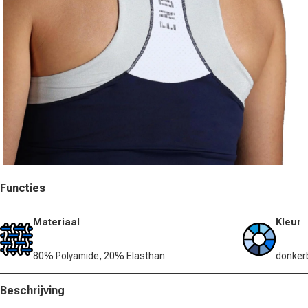
Media 3 in modal openen
Functies
Materiaal
Kleur
80% Polyamide, 20% Elasthan
donker
Beschrijving