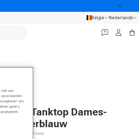
Land/regio
Taal
België
Nederlands
Inloggen
Winkelwa
 ook van
n onze klanten
 accepteren” om
ENDLESS
likken gaat u
Race Tanktop Dames-
t analyseren
Donkerblauw
SKU 19947500971000