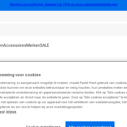
Slechts voor korte tijd: bespaar tot 70% op onze vakantieaanbiedingen
en
Accessoires
Merken
SALE
emming voor cookies
lervaring zo aangenaam mogelijk te maken, maakt Padel-Point gebruik van cookies,
rdoor kunnen we onze websites betrouwbaar en veilig houden, hun prestaties meten e
naliseerde winkelervaring en gepersonaliseerde reclame bieden. Klik op “Alle cookies
 te accepteren en direct naar de website te gaan. Door op “Alle cookies accepteren” te k
 het opslaan van cookies op uw apparaat voor het verbeteren van websitenavigatie, he
gebruik en om ons te helpen bij onze marketingprojecten.
eid
Afdruk
Cookie-instellingen