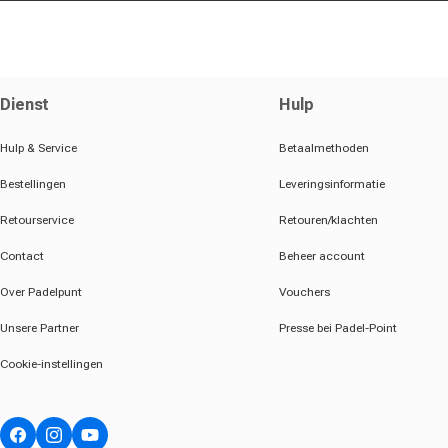
Dienst
Hulp
Hulp & Service
Betaalmethoden
Bestellingen
Leveringsinformatie
Retourservice
Retouren/klachten
Contact
Beheer account
Over Padelpunt
Vouchers
Unsere Partner
Presse bei Padel-Point
Cookie-instellingen
Facebook
Instagram
YouTube