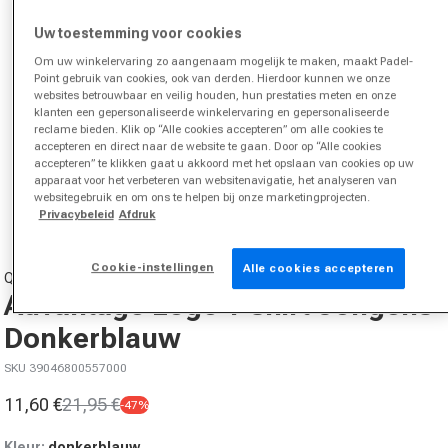
Uw toestemming voor cookies
Om uw winkelervaring zo aangenaam mogelijk te maken, maakt Padel-
Point gebruik van cookies, ook van derden. Hierdoor kunnen we onze
websites betrouwbaar en veilig houden, hun prestaties meten en onze
klanten een gepersonaliseerde winkelervaring en gepersonaliseerde
reclame bieden. Klik op “Alle cookies accepteren” om alle cookies te
accepteren en direct naar de website te gaan. Door op “Alle cookies
accepteren” te klikken gaat u akkoord met het opslaan van cookies op uw
Media 1 in modal openen
apparaat voor het verbeteren van websitenavigatie, het analyseren van
websitegebruik en om ons te helpen bij onze marketingprojecten.
van
1
/
3
Privacybeleid
Afdruk
Cookie-instellingen
Alle cookies accepteren
QUIET PLEASE
Advantage Logo T-shirt Jongens-
Donkerblauw
SKU 39046800557000
11,60 €
21,95 €
-47%
Aanbiedingsprijs
Normale prijs
Kleur:
donkerblauw