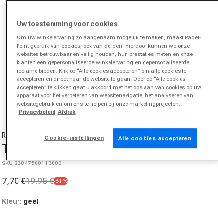
Uw toestemming voor cookies
Om uw winkelervaring zo aangenaam mogelijk te maken, maakt Padel-
Point gebruik van cookies, ook van derden. Hierdoor kunnen we onze
websites betrouwbaar en veilig houden, hun prestaties meten en onze
klanten een gepersonaliseerde winkelervaring en gepersonaliseerde
reclame bieden. Klik op “Alle cookies accepteren” om alle cookies te
accepteren en direct naar de website te gaan. Door op “Alle cookies
Media 1 in modal openen
accepteren” te klikken gaat u akkoord met het opslaan van cookies op uw
apparaat voor het verbeteren van websitenavigatie, het analyseren van
van
1
/
3
websitegebruik en om ons te helpen bij onze marketingprojecten.
Privacybeleid
Afdruk
RACKET ROOTS
Cookie-instellingen
Alle cookies accepteren
Teamline T-shirt Heren-Geel
SKU 23847500113000
7,70 €
19,95 €
-61%
Aanbiedingsprijs
Normale prijs
Kleur:
geel