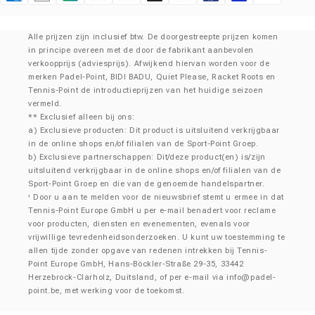
Klarna
Alle prijzen zijn inclusief btw. De doorgestreepte prijzen komen
in principe overeen met de door de fabrikant aanbevolen
verkoopprijs (adviesprijs). Afwijkend hiervan worden voor de
merken Padel-Point, BIDI BADU, Quiet Please, Racket Roots en
Tennis-Point de introductieprijzen van het huidige seizoen
vermeld.
** Exclusief alleen bij ons:
a) Exclusieve producten: Dit product is uitsluitend verkrijgbaar
in de online shops en/of filialen van de Sport-Point Groep.
b) Exclusieve partnerschappen: Dit/deze product(en) is/zijn
uitsluitend verkrijgbaar in de online shops en/of filialen van de
Sport-Point Groep en die van de genoemde handelspartner.
Door u aan te melden voor de nieuwsbrief stemt u ermee in dat
¹
Tennis-Point Europe GmbH u per e-mail benadert voor reclame
voor producten, diensten en evenementen, evenals voor
vrijwillige tevredenheidsonderzoeken. U kunt uw toestemming te
allen tijde zonder opgave van redenen intrekken bij Tennis-
Point Europe GmbH, Hans-Böckler-Straße 29-35, 33442
Herzebrock-Clarholz, Duitsland, of per e-mail via
info@padel-
point.be
, met werking voor de toekomst.