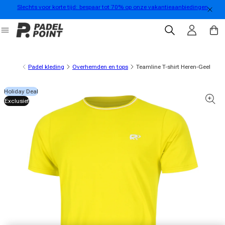
Slechts voor korte tijd: bespaar tot 70% op onze vakantieaanbiedingen
rect naar de inhoud
Inloggen
Winkelwa
Padel kleding
Overhemden en tops
Teamline T-shirt Heren-Geel
Holiday Deal
oductinformatie gaan
Exclusief