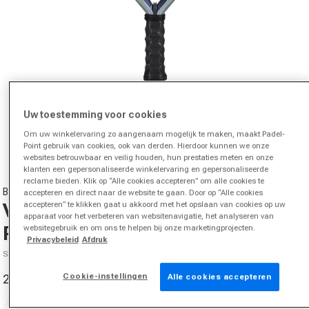
Uw toestemming voor cookies
Media 1 in modal openen
Om uw winkelervaring zo aangenaam mogelijk te maken, maakt Padel-
van
1
/
4
Point gebruik van cookies, ook van derden. Hierdoor kunnen we onze
websites betrouwbaar en veilig houden, hun prestaties meten en onze
klanten een gepersonaliseerde winkelervaring en gepersonaliseerde
reclame bieden. Klik op “Alle cookies accepteren” om alle cookies te
BULLPADEL
accepteren en direct naar de website te gaan. Door op “Alle cookies
Vertex 04 Tour Final 24 Premier
accepteren” te klikken gaat u akkoord met het opslaan van cookies op uw
apparaat voor het verbeteren van websitenavigatie, het analyseren van
Padel Collection
websitegebruik en om ons te helpen bij onze marketingprojecten.
Privacybeleid
Afdruk
SKU 14906900218000
Cookie-instellingen
257,95 €
399,99 €
Alle cookies accepteren
-36%
Aanbiedingsprijs
Normale prijs
Maat