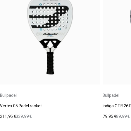
Aanbieder:
Aanbieder:
Bullpadel
Bullpadel
Vertex 05 Padel racket
Indiga CTR 26 
211,95 €
339,99 €
79,95 €
89,99 €
Aanbiedingsprijs
Normale prijs
Aanbiedings
Normale prij