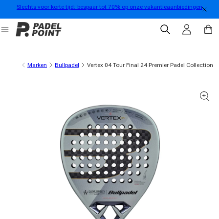
Slechts voor korte tijd: bespaar tot 70% op onze vakantieaanbiedingen
rect naar de inhoud
Inloggen
Winkelwa
Marken
Bullpadel
Vertex 04 Tour Final 24 Premier Padel Collection
oductinformatie gaan