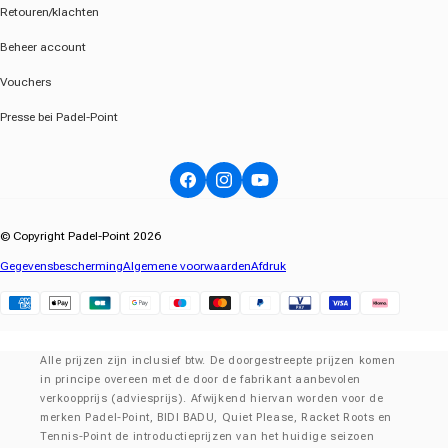
Retouren/klachten
Beheer account
Vouchers
Presse bei Padel-Point
Facebook
Instagram
YouTube
© Copyright Padel-Point 2026
Gegevensbescherming
Algemene voorwaarden
Afdruk
Klarna
Alle prijzen zijn inclusief btw. De doorgestreepte prijzen komen
in principe overeen met de door de fabrikant aanbevolen
verkoopprijs (adviesprijs). Afwijkend hiervan worden voor de
merken Padel-Point, BIDI BADU, Quiet Please, Racket Roots en
Tennis-Point de introductieprijzen van het huidige seizoen