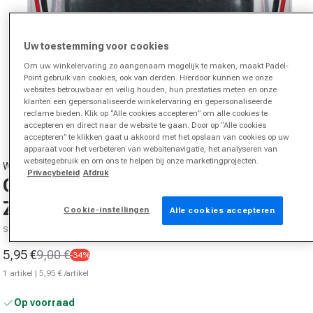
Uw toestemming voor cookies
Om uw winkelervaring zo aangenaam mogelijk te maken, maakt Padel-
Point gebruik van cookies, ook van derden. Hierdoor kunnen we onze
websites betrouwbaar en veilig houden, hun prestaties meten en onze
klanten een gepersonaliseerde winkelervaring en gepersonaliseerde
reclame bieden. Klik op “Alle cookies accepteren” om alle cookies te
Media 1 in modal openen
accepteren en direct naar de website te gaan. Door op “Alle cookies
accepteren” te klikken gaat u akkoord met het opslaan van cookies op uw
apparaat voor het verbeteren van websitenavigatie, het analyseren van
websitegebruik en om ons te helpen bij onze marketingprojecten.
WILSON
Privacybeleid
Afdruk
Cushion Pro Verpakking 1 Stuk-
Zwart
Cookie-instellingen
Alle cookies accepteren
SKU 00762601571000
5,95 €
9,00 €
-34%
Aanbiedingsprijs
Normale prijs
Basisprijs
1 artikel |
5,95 €
/artikel
Op voorraad