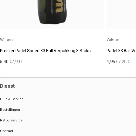
Aanbieder:
Aanbieder:
Wilson
Wilson
Premier Padel Speed X3 Ball Verpakking 3 Stuks
Padel X3 Ball V
5,40 €
7,90 €
4,95 €
7,20 €
Aanbiedingsprijs
Normale prijs
Aanbiedings
Normale prij
Dienst
Hulp & Service
Bestellingen
Retourservice
Contact