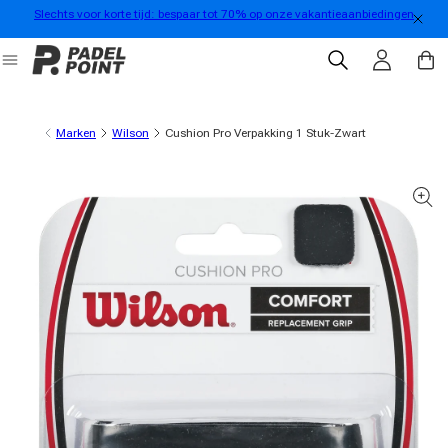
Slechts voor korte tijd: bespaar tot 70% op onze vakantieaanbiedingen
rect naar de inhoud
Inloggen
Winkelwa
Marken
Wilson
Cushion Pro Verpakking 1 Stuk-Zwart
oductinformatie gaan