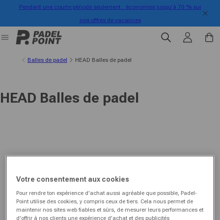
Pendant une courte période seulement : économise jusqu’à 70 % sur
directement au contenu
nos offres de vacances
Se connecter
Panier
Balles de padel
HEAD Balles de padel
HEAD Balles de padel
Votre consentement aux cookies
Pour rendre ton expérience d'achat aussi agréable que possible, Padel-
Point utilise des cookies, y compris ceux de tiers. Cela nous permet de
maintenir nos sites web fiables et sûrs, de mesurer leurs performances et
d'offrir à nos clients une expérience d'achat et des publicités