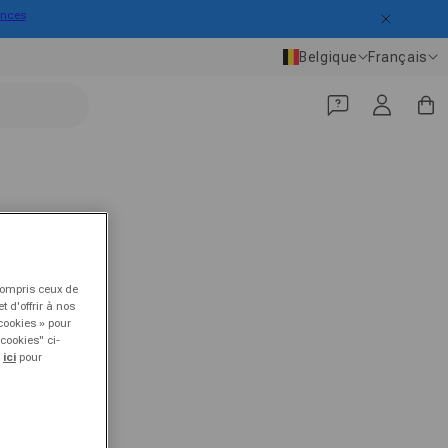
ances
Pays/Région
Langue
Belgique
Français
Se connecter
Panier
 compris ceux de
 d'offrir à nos
cookies » pour
cookies" ci-
r
ici
pour