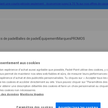
ant une courte période seulement : économise jusqu’à 70 % sur nos offres de vac
s de padel
Balles de padel
Équipement
Marques
PROMOS
nsentement aux cookies
ton expérience d'achat aussi agréable que possible, Padel-Point utilise des cookies, y
nous permet de maintenir nos sites web fiables et sûrs, de mesurer leurs performances et
expérience d'achat et des publicités personnalisées. Tu cliques sur « Accepter tous les 
s les cookies et accéder directement au site. Vous pouvez cliquer sur "Paramètres des 
 obtenir une description détaillée des cookies et faire un choix personnalisé ou clique
 les cookies non nécessaires.
n des données
Mentions légales
Paramètres des cookies
Accepter tous les cookies