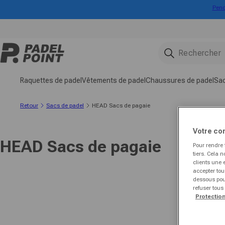
Pend
directement au contenu
Raquettes de padel
Vêtements de padel
Chaussures de padel
Sac
Retour
Sacs de padel
HEAD Sacs de pagaie
Votre co
HEAD Sacs de pagaie
Pour rendre 
tiers. Cela 
clients une 
accepter tou
dessous pour
refuser tous
Protectio