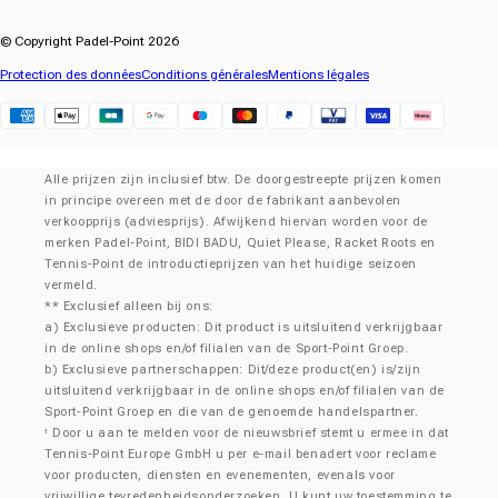
© Copyright Padel-Point 2026
Protection des données
Conditions générales
Mentions légales
Klarna
Alle prijzen zijn inclusief btw. De doorgestreepte prijzen komen
in principe overeen met de door de fabrikant aanbevolen
verkoopprijs (adviesprijs). Afwijkend hiervan worden voor de
merken Padel-Point, BIDI BADU, Quiet Please, Racket Roots en
Tennis-Point de introductieprijzen van het huidige seizoen
vermeld.
** Exclusief alleen bij ons:
a) Exclusieve producten: Dit product is uitsluitend verkrijgbaar
in de online shops en/of filialen van de Sport-Point Groep.
b) Exclusieve partnerschappen: Dit/deze product(en) is/zijn
uitsluitend verkrijgbaar in de online shops en/of filialen van de
Sport-Point Groep en die van de genoemde handelspartner.
Door u aan te melden voor de nieuwsbrief stemt u ermee in dat
¹
Tennis-Point Europe GmbH u per e-mail benadert voor reclame
voor producten, diensten en evenementen, evenals voor
vrijwillige tevredenheidsonderzoeken. U kunt uw toestemming te