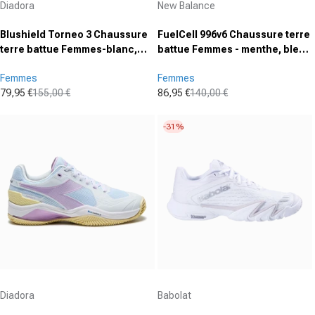
Diadora
New Balance
Blushield Torneo 3 Chaussure
FuelCell 996v6 Chaussure terre
terre battue Femmes-blanc,
battue Femmes - menthe, bleu
vert
foncé
Femmes
Femmes
79,95 €
155,00 €
86,95 €
140,00 €
Prix promotionnel
Prix normal
Prix promotionnel
Prix normal
-31%
Fournisseur :
Fournisseur :
Diadora
Babolat