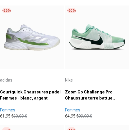
-23%
-35%
Fournisseur :
Fournisseur :
adidas
Nike
Courtquick Chaussures padel
Zoom Gp Challenge Pro
Femmes - blanc, argent
Chaussure terre battue
Femmes - sauge, noir
Femmes
Femmes
61,95 €
80,00 €
64,95 €
99,99 €
Prix promotionnel
Prix normal
Prix promotionnel
Prix normal
-38%
-16%