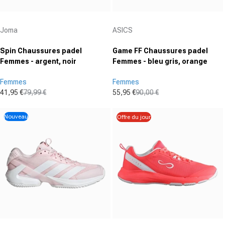
Fournisseur :
Fournisseur :
Joma
ASICS
Spin Chaussures padel
Game FF Chaussures padel
Femmes - argent, noir
Femmes - bleu gris, orange
Femmes
Femmes
41,95 €
79,99 €
55,95 €
90,00 €
Prix promotionnel
Prix normal
Prix promotionnel
Prix normal
Nouveau
Offre du jour