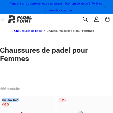
Pendant une courte période seulement : économise jusqu’à 70 % sur
directement au contenu
nos offres de vacances
Se connecter
Panier
Chaussures de padel
Chaussures de padel pour Femmes
Chaussures de padel pour
Femmes
466 produits
Holiday Deal
-34%
-38%