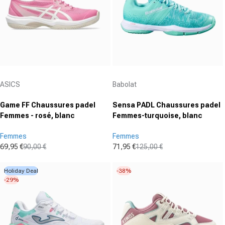
Fournisseur :
Fournisseur :
ASICS
Babolat
Game FF Chaussures padel
Sensa PADL Chaussures padel
Femmes - rosé, blanc
Femmes-turquoise, blanc
Femmes
Femmes
69,95 €
90,00 €
71,95 €
125,00 €
Prix promotionnel
Prix normal
Prix promotionnel
Prix normal
Holiday Deal
-38%
-29%