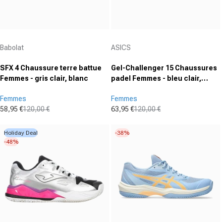
Fournisseur :
Fournisseur :
Babolat
ASICS
SFX 4 Chaussure terre battue
Gel-Challenger 15 Chaussures
Femmes - gris clair, blanc
padel Femmes - bleu clair,
abricot
Femmes
Femmes
58,95 €
120,00 €
63,95 €
120,00 €
Prix promotionnel
Prix normal
Prix promotionnel
Prix normal
Holiday Deal
-38%
-48%