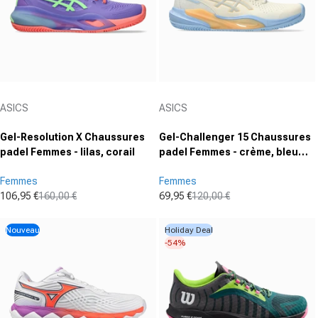
Fournisseur :
Fournisseur :
ASICS
ASICS
Gel-Resolution X Chaussures
Gel-Challenger 15 Chaussures
padel Femmes - lilas, corail
padel Femmes - crème, bleu
gris
Femmes
Femmes
106,95 €
160,00 €
69,95 €
120,00 €
Prix promotionnel
Prix normal
Prix promotionnel
Prix normal
Nouveau
Holiday Deal
-54%