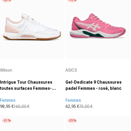
Fournisseur :
Fournisseur :
Wilson
ASICS
Intrigue Tour Chaussures
Gel-Dedicate 9 Chaussures
toutes surfaces Femmes-
padel Femmes - rosé, blanc
blanc, rosé
Femmes
Femmes
98,95 €
160,00 €
62,95 €
75,00 €
Prix promotionnel
Prix normal
Prix promotionnel
Prix normal
-31%
-25%