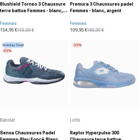
Blushield Torneo 3 Chaussure
Premura 3 Chaussures padel
terre battue Femmes - blanc,
Femmes - blanc, argent
lilas
Femmes
Femmes
154,95 €
155,00 €
109,95 €
160,00 €
Prix promotionnel
Prix normal
Prix promotionnel
Prix normal
Holiday Deal
-33%
-63%
Fournisseur :
Fournisseur :
Babolat
Lotto
Sensa Chaussures Padel
Raptor Hyperpulse 300
Femmes-Bleu Foncé,Blanc
Chaussure terre battue