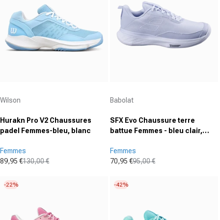
Fournisseur :
Fournisseur :
Wilson
Babolat
Hurakn Pro V2 Chaussures
SFX Evo Chaussure terre
padel Femmes-bleu, blanc
battue Femmes - bleu clair,
blanc
Femmes
Femmes
89,95 €
130,00 €
70,95 €
95,00 €
Prix promotionnel
Prix normal
Prix promotionnel
Prix normal
-22%
-42%