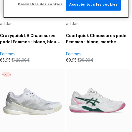
Paramètres des cookies
Accepter tous les cookies
Fournisseur :
Fournisseur :
adidas
adidas
Crazyquick LS Chaussures
Courtquick Chaussures padel
padel Femmes - blanc, bleu
Femmes - blanc, menthe
foncé
Femmes
Femmes
65,95 €
120,00 €
69,95 €
80,00 €
Prix promotionnel
Prix normal
Prix promotionnel
Prix normal
-30%