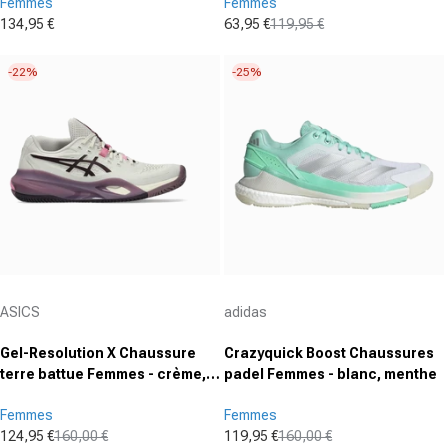
Femmes
Femmes
134,95 €
63,95 €
119,95 €
Prix promotionnel
Prix promotionnel
Prix normal
-22%
-25%
Fournisseur :
Fournisseur :
ASICS
adidas
Gel-Resolution X Chaussure
Crazyquick Boost Chaussures
terre battue Femmes - crème,
padel Femmes - blanc, menthe
lilas
Femmes
Femmes
124,95 €
160,00 €
119,95 €
160,00 €
Prix promotionnel
Prix normal
Prix promotionnel
Prix normal