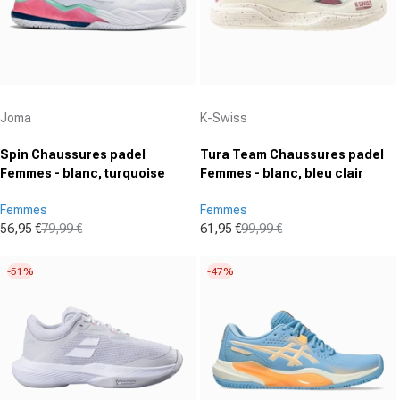
Fournisseur :
Fournisseur :
Joma
K-Swiss
Spin Chaussures padel
Tura Team Chaussures padel
Femmes - blanc, turquoise
Femmes - blanc, bleu clair
Femmes
Femmes
56,95 €
79,99 €
61,95 €
99,99 €
Prix promotionnel
Prix normal
Prix promotionnel
Prix normal
-51%
-47%