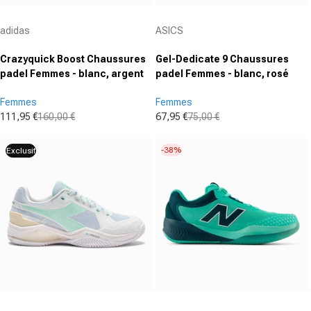
Fournisseur :
Fournisseur :
adidas
ASICS
Crazyquick Boost Chaussures
Gel-Dedicate 9 Chaussures
padel Femmes - blanc, argent
padel Femmes - blanc, rosé
Femmes
Femmes
111,95 €
160,00 €
67,95 €
75,00 €
Prix promotionnel
Prix normal
Prix promotionnel
Prix normal
-38%
Exclusif
Fournisseur :
Fournisseur :