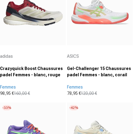
Fournisseur :
Fournisseur :
adidas
ASICS
Crazyquick Boost Chaussures
Gel-Challenger 15 Chaussures
padel Femmes - blanc, rouge
padel Femmes - blanc, corail
Femmes
Femmes
98,95 €
160,00 €
78,95 €
120,00 €
Prix promotionnel
Prix normal
Prix promotionnel
Prix normal
-33%
-42%