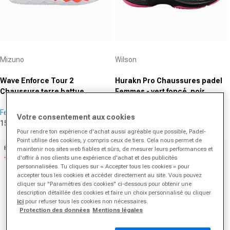
Fournisseur :
Fournisseur :
Mizuno
Wilson
Wave Enforce Tour 2
Hurakn Pro Chaussures padel
Chaussure terre battue
Femmes - vert foncé, noir
Femmes - blanc, orange
Femmes
Femmes
Votre consentement aux cookies
153,95 €
160,00 €
64,95 €
140,00 €
Prix promotionnel
Prix normal
Prix promotionnel
Prix normal
Pour rendre ton expérience d'achat aussi agréable que possible, Padel-
Point utilise des cookies, y compris ceux de tiers. Cela nous permet de
Holiday Deal
-13%
maintenir nos sites web fiables et sûrs, de mesurer leurs performances et
-45%
d'offrir à nos clients une expérience d'achat et des publicités
personnalisées. Tu cliques sur « Accepter tous les cookies » pour
accepter tous les cookies et accéder directement au site. Vous pouvez
cliquer sur "Paramètres des cookies" ci-dessous pour obtenir une
description détaillée des cookies et faire un choix personnalisé ou cliquer
ici
pour refuser tous les cookies non nécessaires.
Protection des données
Mentions légales