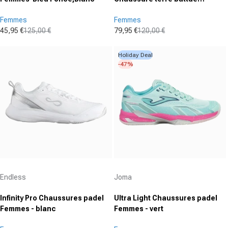
Femmes - lilas, blanc
Femmes
Femmes
45,95 €
125,00 €
79,95 €
120,00 €
Prix promotionnel
Prix normal
Prix promotionnel
Prix normal
Holiday Deal
-47%
Fournisseur :
Fournisseur :
Endless
Joma
Infinity Pro Chaussures padel
Ultra Light Chaussures padel
Femmes - blanc
Femmes - vert