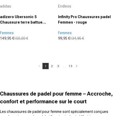
Fournisseur :
Fournisseur :
adidas
Endless
adizero Ubersonic 5
Infinity Pro Chaussures padel
Chaussure terre battue
Femmes - rouge
Femmes - rose pastel, blanc
Femmes
Femmes
149,95 €
150,00 €
99,95 €
134,95 €
Prix promotionnel
Prix normal
Prix promotionnel
Prix normal
1
2
3
…
13
Chaussures de padel pour femme – Accroche,
confort et performance sur le court
Les chaussures de padel pour femme sont spécialement conçues