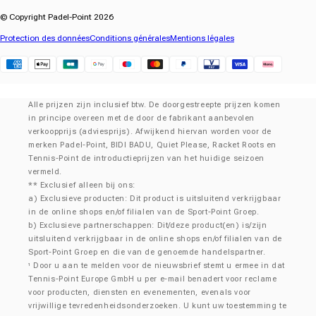
© Copyright Padel-Point 2026
Protection des données
Conditions générales
Mentions légales
Klarna
Alle prijzen zijn inclusief btw. De doorgestreepte prijzen komen
in principe overeen met de door de fabrikant aanbevolen
verkoopprijs (adviesprijs). Afwijkend hiervan worden voor de
merken Padel-Point, BIDI BADU, Quiet Please, Racket Roots en
Tennis-Point de introductieprijzen van het huidige seizoen
vermeld.
** Exclusief alleen bij ons:
a) Exclusieve producten: Dit product is uitsluitend verkrijgbaar
in de online shops en/of filialen van de Sport-Point Groep.
b) Exclusieve partnerschappen: Dit/deze product(en) is/zijn
uitsluitend verkrijgbaar in de online shops en/of filialen van de
Sport-Point Groep en die van de genoemde handelspartner.
Door u aan te melden voor de nieuwsbrief stemt u ermee in dat
¹
Tennis-Point Europe GmbH u per e-mail benadert voor reclame
voor producten, diensten en evenementen, evenals voor
vrijwillige tevredenheidsonderzoeken. U kunt uw toestemming te