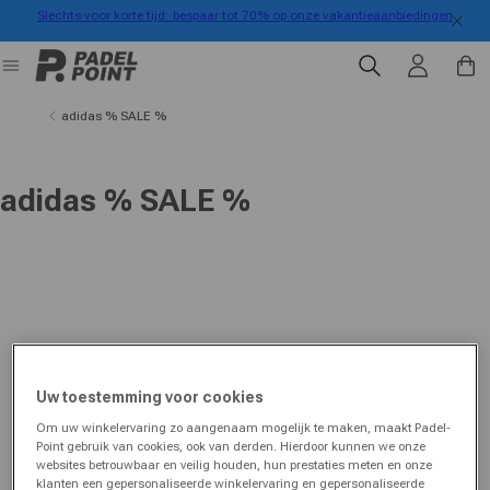
Slechts voor korte tijd: bespaar tot 70% op onze vakantieaanbiedingen
rect naar de inhoud
Inloggen
Winkelwa
adidas % SALE %
adidas % SALE %
Uw toestemming voor cookies
Om uw winkelervaring zo aangenaam mogelijk te maken, maakt Padel-
Point gebruik van cookies, ook van derden. Hierdoor kunnen we onze
websites betrouwbaar en veilig houden, hun prestaties meten en onze
klanten een gepersonaliseerde winkelervaring en gepersonaliseerde