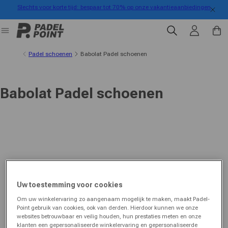
Slechts voor korte tijd: bespaar tot 70% op onze vakantieaanbiedingen
rect naar de inhoud
Inloggen
Winkelwa
Padel schoenen
Babolat Padel schoenen
Babolat Padel schoenen
Uw toestemming voor cookies
Om uw winkelervaring zo aangenaam mogelijk te maken, maakt Padel-
Point gebruik van cookies, ook van derden. Hierdoor kunnen we onze
websites betrouwbaar en veilig houden, hun prestaties meten en onze
klanten een gepersonaliseerde winkelervaring en gepersonaliseerde