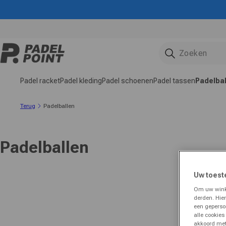
rect naar de inhoud
Padel racket
Padel kleding
Padel schoenen
Padel tassen
Padelba
Terug
Padelballen
Padelballen
Uw toest
Om uw winke
derden. Hie
een geperso
alle cookies
akkoord met