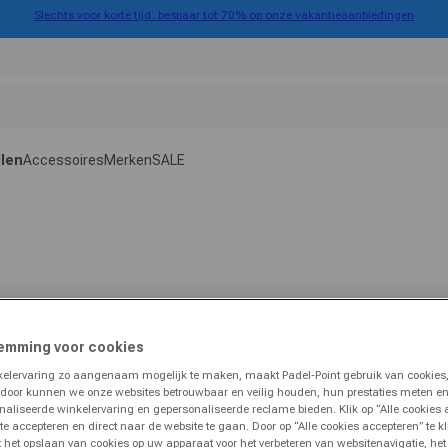
Slechts voor korte tijd: bespaar tot 70% op onze vakantieaanbiedingen
llen
Accessoires
Merken
SALE
emming voor cookies
lervaring zo aangenaam mogelijk te maken, maakt Padel-Point gebruik van cookies,
rdoor kunnen we onze websites betrouwbaar en veilig houden, hun prestaties meten e
naliseerde winkelervaring en gepersonaliseerde reclame bieden. Klik op “Alle cookies
 te accepteren en direct naar de website te gaan. Door op “Alle cookies accepteren” te k
 het opslaan van cookies op uw apparaat voor het verbeteren van websitenavigatie, he