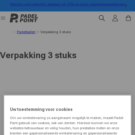
Slechts voor korte tijd: bespaar tot 70% op onze vakantieaanbiedingen
rect naar de inhoud
Inloggen
Winkelwa
Padelballen
Verpakking 3 stuks
Verpakking 3 stuks
Uw toestemming voor cookies
Om uw winkelervaring zo aangenaam mogelijk te maken, maakt Padel-
Point gebruik van cookies, ook van derden. Hierdoor kunnen we onze
websites betrouwbaar en veilig houden, hun prestaties meten en onze
klanten een gepersonaliseerde winkelervaring en gepersonaliseerde