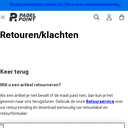
Slechts voor korte tijd: bespaar tot 70% op onze vakantieaanbiedingen
rect naar de inhoud
Inloggen
Winkelwa
Retouren/klachten
Keer terug
Wilt u een artikel retourneren?
Als een artikel je niet bevalt of de maat past niet, dan kun je het
gewoon naar ons terugsturen. Gebruik de onze
Retourservice
voor
uw retourzending en download eenvoudig uw retourlabel en
retourformulier.
Om een soepel retourproces te garanderen, volgt u de onderstaande