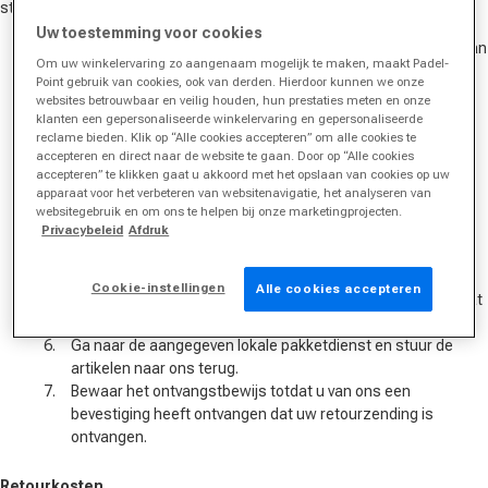
stappen:
Uw toestemming voor cookies
Omwille van het milieu verzoeken wij u bij het retourneren van
Om uw winkelervaring zo aangenaam mogelijk te maken, maakt Padel-
de bestelde goederen de verzenddoos te gebruiken. Zorg
Point gebruik van cookies, ook van derden. Hierdoor kunnen we onze
ervoor dat het artikel en de doos onbeschadigd zijn en
websites betrouwbaar en veilig houden, hun prestaties meten en onze
verpak kwetsbare artikelen op de juiste manier.
klanten een gepersonaliseerde winkelervaring en gepersonaliseerde
reclame bieden. Klik op “Alle cookies accepteren” om alle cookies te
Maak het retourlabel en de retourbon aan via ons
accepteren en direct naar de website te gaan. Door op “Alle cookies
retourportaal.
accepteren” te klikken gaat u akkoord met het opslaan van cookies op uw
Vul het retourformulier in: vul het aantal geretourneerde
apparaat voor het verbeteren van websitenavigatie, het analyseren van
artikelen in. Plaats de retourbon in het pakket.
websitegebruik en om ons te helpen bij onze marketingprojecten.
Plak het retourlabel op uw retourpakket, zodat het kreukvrij
Privacybeleid
Afdruk
en goed leesbaar is. Plak het oude label eenvoudig over het
etiket heen of maak het onherkenbaar.
Cookie-instellingen
Alle cookies accepteren
Zorg ervoor dat uw pakket goed en goed gesloten is voordat
u het aflevert.
Ga naar de aangegeven lokale pakketdienst en stuur de
artikelen naar ons terug.
Bewaar het ontvangstbewijs totdat u van ons een
bevestiging heeft ontvangen dat uw retourzending is
ontvangen.
Retourkosten