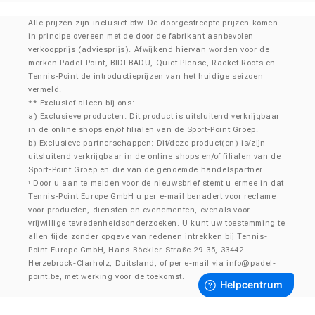
Alle prijzen zijn inclusief btw. De doorgestreepte prijzen komen
in principe overeen met de door de fabrikant aanbevolen
verkoopprijs (adviesprijs). Afwijkend hiervan worden voor de
merken Padel-Point, BIDI BADU, Quiet Please, Racket Roots en
Tennis-Point de introductieprijzen van het huidige seizoen
vermeld.
** Exclusief alleen bij ons:
a) Exclusieve producten: Dit product is uitsluitend verkrijgbaar
in de online shops en/of filialen van de Sport-Point Groep.
b) Exclusieve partnerschappen: Dit/deze product(en) is/zijn
uitsluitend verkrijgbaar in de online shops en/of filialen van de
Sport-Point Groep en die van de genoemde handelspartner.
Door u aan te melden voor de nieuwsbrief stemt u ermee in dat
¹
Tennis-Point Europe GmbH u per e-mail benadert voor reclame
voor producten, diensten en evenementen, evenals voor
vrijwillige tevredenheidsonderzoeken. U kunt uw toestemming te
allen tijde zonder opgave van redenen intrekken bij Tennis-
Point Europe GmbH, Hans-Böckler-Straße 29-35, 33442
Herzebrock-Clarholz, Duitsland, of per e-mail via
info@padel-
point.be
, met werking voor de toekomst.