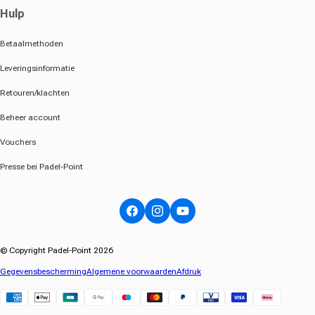
Hulp
Betaalmethoden
Leveringsinformatie
Retouren/klachten
Beheer account
Vouchers
Presse bei Padel-Point
Facebook
Instagram
YouTube
© Copyright Padel-Point 2026
Gegevensbescherming
Algemene voorwaarden
Afdruk
Klarna