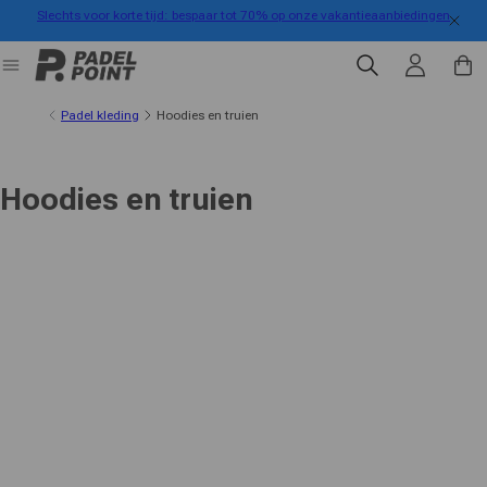
Slechts voor korte tijd: bespaar tot 70% op onze vakantieaanbiedingen
rect naar de inhoud
Inloggen
Winkelwa
Padel kleding
Hoodies en truien
Hoodies en truien