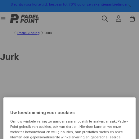
Slechts voor korte tijd: bespaar tot 70% op onze vakantieaanbiedingen
rect naar de inhoud
Inloggen
Winkelwa
Padel kleding
Jurk
Jurk
Uw toestemming voor cookies
Om uw winkelervaring zo aangenaam mogelijk te maken, maakt Padel-
Point gebruik van cookies, ook van derden. Hierdoor kunnen we onze
websites betrouwbaar en veilig houden, hun prestaties meten en onze
klanten een gepersonaliseerde winkelervaring en gepersonaliseerde