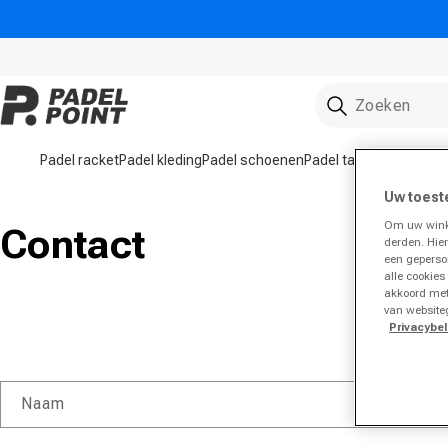
rect naar de inhoud
Padel racket
Padel kleding
Padel schoenen
Padel tassen
Padelball
Uw toest
Om uw winke
Contact
derden. Hie
een geperso
alle cookies
akkoord met
van website
Privacybel
Contactformulier
Naam