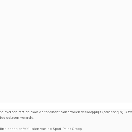
ncipe overeen met de door de fabrikant aanbevolen verkoopprijs (adviesprijs). A
dige seizoen vermeld.
line shops en/of filialen van de Sport-Point Groep.