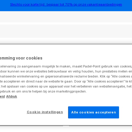
Slechts voor korte tijd: bespaar tot 70% op onze vakantieaanbiedingen
en
Accessoires
Merken
SALE
emming voor cookies
lervaring zo aangenaam mogelijk te maken, maakt Padel-Point gebruik van cookies,
rdoor kunnen we onze websites betrouwbaar en veilig houden, hun prestaties meten e
naliseerde winkelervaring en gepersonaliseerde reclame bieden. Klik op “Alle cookies
 te accepteren en direct naar de website te gaan. Door op “Alle cookies accepteren” te k
 het opslaan van cookies op uw apparaat voor het verbeteren van websitenavigatie, he
gebruik en om ons te helpen bij onze marketingprojecten.
eid
Afdruk
Cookie-instellingen
Alle cookies accepteren
E-mail
*