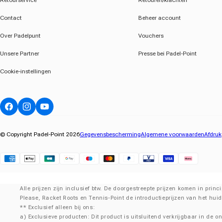
Retourservice
Retouren/klachten
Contact
Beheer account
Over Padelpunt
Vouchers
Unsere Partner
Presse bei Padel-Point
Cookie-instellingen
Facebook
Instagram
YouTube
© Copyright Padel-Point 2026
Gegevensbescherming
Algemene voorwaarden
Afdruk
Klarna
Alle prijzen zijn inclusief btw. De doorgestreepte prijzen komen in pri
Please, Racket Roots en Tennis-Point de introductieprijzen van het hui
** Exclusief alleen bij ons:
a) Exclusieve producten: Dit product is uitsluitend verkrijgbaar in de on