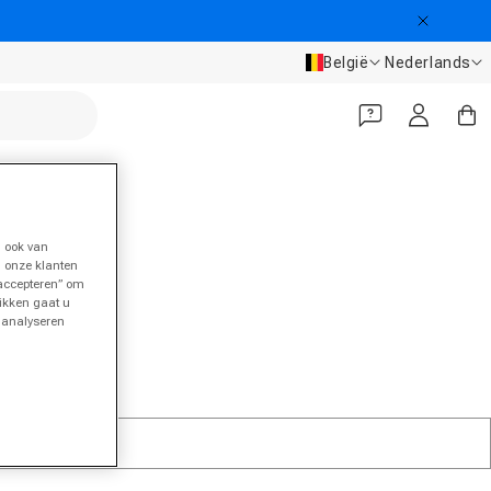
Land/regio
Taal
België
Nederlands
Inloggen
Winkelwa
 ook van
n onze klanten
 accepteren” om
likken gaat u
t analyseren