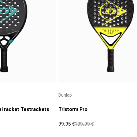
Aanbieder:
Dunlop
l racket Testrackets
Tristorm Pro
99,95 €
139,99 €
Aanbiedingsprijs
Normale prijs