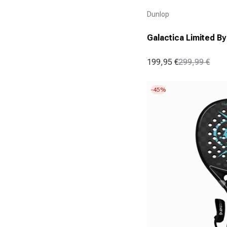
Aanbieder:
Dunlop
Galactica Limited By
199,95 €
299,99 €
Aanbiedingsprijs
Normale prijs
-45%