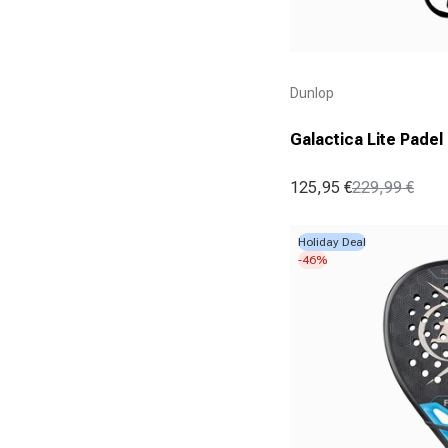
Aanbieder:
Dunlop
Galactica Lite Padel
125,95 €
229,99 €
Aanbiedingsprijs
Normale prijs
Holiday Deal
-46%