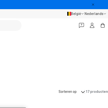
Land/regio
Taal
België
Nederlands
Inloggen
Winkelwa
|
17 producten