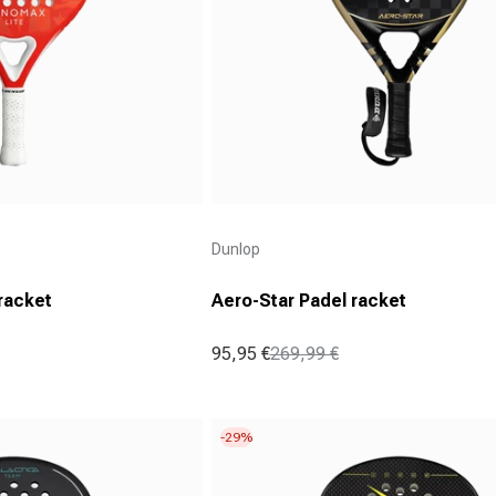
Aanbieder:
Dunlop
racket
Aero-Star Padel racket
95,95 €
269,99 €
Aanbiedingsprijs
Normale prijs
-29%