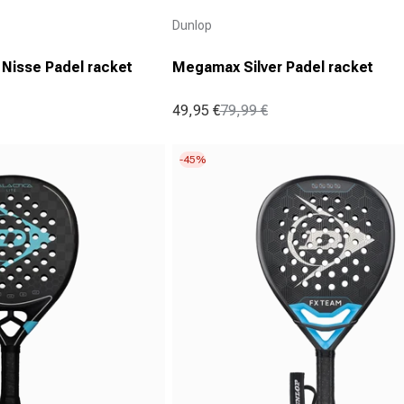
Aanbieder:
Dunlop
 Nisse Padel racket
Megamax Silver Padel racket
49,95 €
79,99 €
Aanbiedingsprijs
Normale prijs
-45%