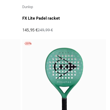
Aanbieder:
Dunlop
FX Lite Padel racket
145,95 €
249,99 €
Aanbiedingsprijs
Normale prijs
-20%