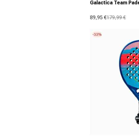
Galactica Team Pade
89,95 €
179,99 €
Aanbiedingsprijs
Normale prijs
-33%