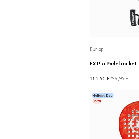
Aanbieder:
Dunlop
FX Pro Padel racket
161,95 €
299,99 €
Aanbiedingsprijs
Normale prijs
Holiday Deal
-27%