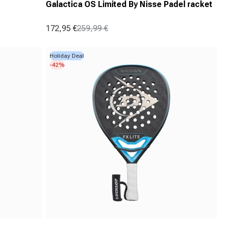
Galactica OS Limited By Nisse Padel racket
172,95 €
259,99 €
Aanbiedingsprijs
Normale prijs
Holiday Deal
-42%