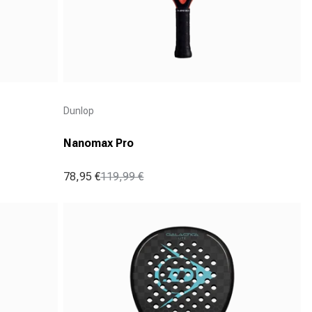
Aanbieder:
Dunlop
Nanomax Pro
78,95 €
119,99 €
Aanbiedingsprijs
Normale prijs