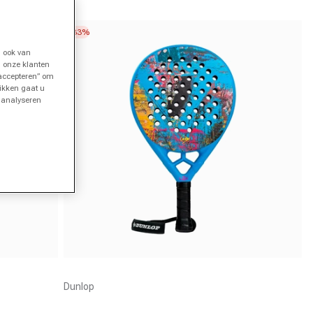
-33%
 ook van
n onze klanten
 accepteren” om
likken gaat u
t analyseren
Aanbieder:
Dunlop