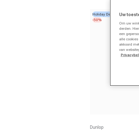
Holiday Deal
Uw toest
-50%
Om uw winke
derden. Hie
een geperso
alle cookies
akkoord met
van website
Privacybel
Aanbieder:
Dunlop