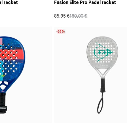
l racket
Fusion Elite Pro Padel racket
85,95 €
180,00 €
Aanbiedingsprijs
Normale prijs
-38%