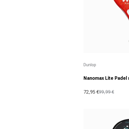
Aanbieder:
Dunlop
Nanomax Lite Padel 
72,95 €
99,99 €
Aanbiedingsprijs
Normale prijs