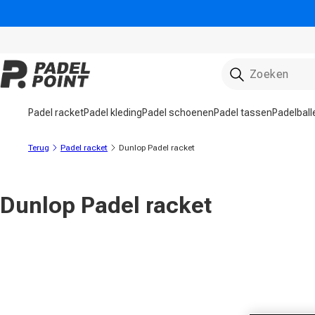
rect naar de inhoud
Padel racket
Padel kleding
Padel schoenen
Padel tassen
Padelball
Terug
Padel racket
Dunlop Padel racket
Dunlop Padel racket