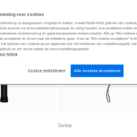
Holiday Deal
emming voor cookies
-52%
lervaring zo aangenaam mogelijk te maken, maakt Padel-Point gebruik van cookies,
rdoor kunnen we onze websites betrouwbaar en veilig houden, hun prestaties meten e
naliseerde winkelervaring en gepersonaliseerde reclame bieden. Klik op “Alle cookies
 te accepteren en direct naar de website te gaan. Door op “Alle cookies accepteren” te k
 het opslaan van cookies op uw apparaat voor het verbeteren van websitenavigatie, he
gebruik en om ons te helpen bij onze marketingprojecten.
eid
Afdruk
Cookie-instellingen
Alle cookies accepteren
Aanbieder:
Dunlop