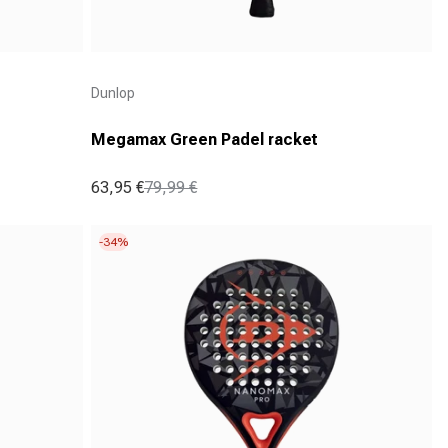
Aanbieder:
Dunlop
Megamax Green Padel racket
63,95 €
79,99 €
Aanbiedingsprijs
Normale prijs
-34%