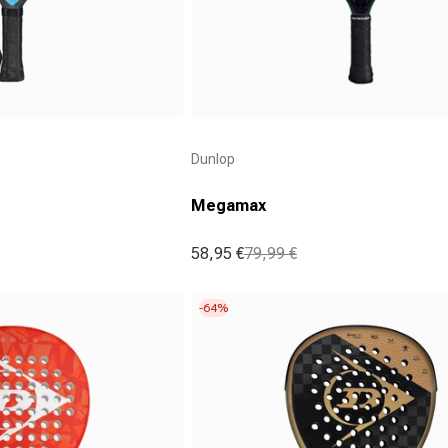
Aanbieder:
Dunlop
Megamax
58,95 €
79,99 €
Aanbiedingsprijs
Normale prijs
-64%