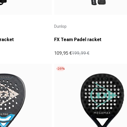
Aanbieder:
Dunlop
 racket
FX Team Padel racket
109,95 €
199,99 €
Aanbiedingsprijs
Normale prijs
-26%