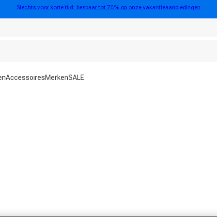
Slechts voor korte tijd: bespaar tot 70% op onze vakantieaanbiedingen
en
Accessoires
Merken
SALE