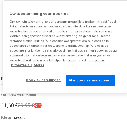
Uw toestemming voor cookies
Om uw winkelervaring zo aangenaam mogelijk te maken, maakt Padel-
Point gebruik van cookies, ook van derden. Hierdoor kunnen we onze
websites betrouwbaar en veilig houden, hun prestaties meten en onze
klanten een gepersonaliseerde winkelervaring en gepersonaliseerde
reclame bieden. Klik op “Alle cookies accepteren” om alle cookies te
accepteren en direct naar de website te gaan. Door op “Alle cookies
Media 1 in modal openen
accepteren” te klikken gaat u akkoord met het opslaan van cookies op uw
apparaat voor het verbeteren van websitenavigatie, het analyseren van
van
1
/
4
websitegebruik en om ons te helpen bij onze marketingprojecten.
Privacybeleid
Afdruk
RACKET ROOTS
Cookie-instellingen
Alle cookies accepteren
Teamline Shorts Heren-Zwart
SKU 23847500123000
11,60 €
29,95 €
-61%
Aanbiedingsprijs
Normale prijs
Kleur:
zwart