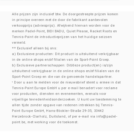
Klarna
Alle prijzen zijn inclusief btw. De doorgestreepte prijzen komen
in principe overeen met de door de fabrikant aanbevolen
verkoopprijs (adviesprijs). Afwijkend hiervan worden voor de
merken Padel-Point, BIDI BADU, Quiet Please, Racket Roots en
Tennis-Point de introductieprijzen van het huidige seizoen
vermeld.
** Exclusief alleen bij ons:
a) Exclusieve producten: Dit product is uitsluitend verkrijgbaar
in de online shops en/of filialen van de Sport-Point Groep.
b) Exclusieve partnerschappen: Dit/deze product(en) is/zijn
uitsluitend verkrijgbaar in de online shops en/of filialen van de
Sport-Point Groep en die van de genoemde handelspartner.
Door u aan te melden voor de nieuwsbrief stemt u ermee in dat
¹
Tennis-Point Europe GmbH u per e-mail benadert voor reclame
voor producten, diensten en evenementen, evenals voor
vrijwillige tevredenheidsonderzoeken. U kunt uw toestemming te
allen tijde zonder opgave van redenen intrekken bij Tennis-
Point Europe GmbH, Hans-Böckler-Straße 29-35, 33442
Herzebrock-Clarholz, Duitsland, of per e-mail via
info@padel-
point.be
, met werking voor de toekomst.