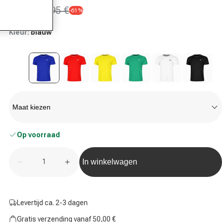
7,70 €
19,95 €
-61%
Aanbiedingsprijs
Normale prijs
Kleur:
blauw
Maat
Maat kiezen
Op voorraad
Aantal
In winkelwagen
Hoeveelheid voor Teamline T-shirt Heren-Blauw ve
Hoeveelheid voor Teamline T-shirt He
Levertijd ca. 2-3 dagen
Gratis verzending vanaf 50,00 €