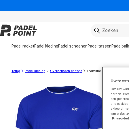
rect naar de inhoud
Padel racket
Padel kleding
Padel schoenen
Padel tassen
Padelball
Terug
Padel kleding
Overhemden en tops
Teamline T-shirt Heren-Bla
Uw toest
roductinformatie gaan
Om uw winke
derden. Hie
een geperso
alle cookies
akkoord met
van website
Privacybel