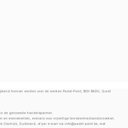
fwijkend hiervan worden voor de merken Padel-Point, BIDI BADU, Quiet
e van de genoemde handelspartner.
en en evenementen, evenals voor vrijwillige tevredenheidsonderzoeken.
-Clarholz, Duitsland, of per e-mail via
info@padel-point.be
, met