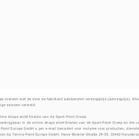
ncipe overeen met de door de fabrikant aanbevolen verkoopprijs (adviesprijs). A
dige seizoen vermeld.
line shops en/of filialen van de Sport-Point Groep.
 verkrijgbaar in de online shops en/of filialen van de Sport-Point Groep en di
-Point Europe GmbH u per e-mail benadert voor reclame voor producten, dienst
ken bij Tennis-Point Europe GmbH, Hans-Böckler-Straße 29-35, 33442 Herzebrock