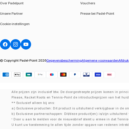
Over Padelpunt
Vouchers
Unsere Partner
Presse bei Padel-Point
Cookie-instellingen
Facebook
Instagram
YouTube
© Copyright Padel-Point 2026
Gegevensbescherming
Algemene voorwaarden
Afdruk
Klarna
Alle prijzen zijn inclusief btw. De doorgestreepte prijzen komen in pri
Please, Racket Roots en Tennis-Point de introductieprijzen van het hui
** Exclusief alleen bij ons:
a) Exclusieve producten: Dit product is uitsluitend verkrijgbaar in de on
b) Exclusieve partnerschappen: Dit/deze product(en) is/zijn uitsluitend
Door u aan te melden voor de nieuwsbrief stemt u ermee in dat Tennis
¹
U kunt uw toestemming te allen tijde zonder opgave van redenen intrek