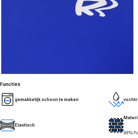
Media 3 in modal openen
Functies
gemakkelijk schoon te maken
vochtr
Materi
Elastisch
88% Po