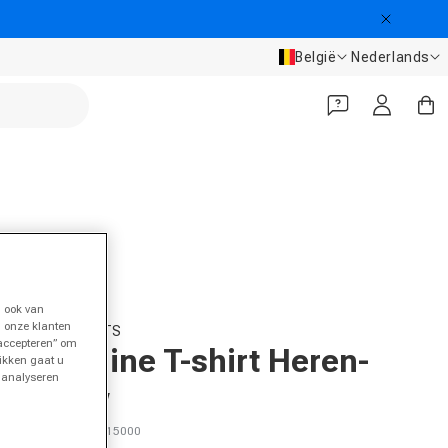
Land/regio
Taal
België
Nederlands
Inloggen
Winkelwa
 ook van
n onze klanten
RACKET ROOTS
 accepteren” om
Teamline T-shirt Heren-
likken gaat u
t analyseren
Blauw
SKU 23847500115000