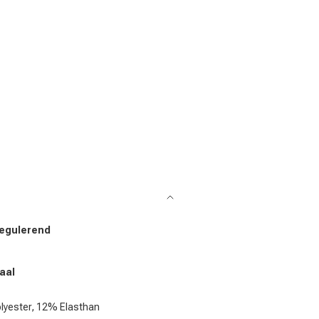
egulerend
aal
lyester, 12% Elasthan