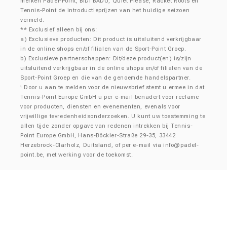
merken Padel-Point, BIDI BADU, Quiet Please, Racket Roots en
Tennis-Point de introductieprijzen van het huidige seizoen
vermeld.
** Exclusief alleen bij ons:
a) Exclusieve producten: Dit product is uitsluitend verkrijgbaar
in de online shops en/of filialen van de Sport-Point Groep.
b) Exclusieve partnerschappen: Dit/deze product(en) is/zijn
uitsluitend verkrijgbaar in de online shops en/of filialen van de
Sport-Point Groep en die van de genoemde handelspartner.
Door u aan te melden voor de nieuwsbrief stemt u ermee in dat
¹
Tennis-Point Europe GmbH u per e-mail benadert voor reclame
voor producten, diensten en evenementen, evenals voor
vrijwillige tevredenheidsonderzoeken. U kunt uw toestemming te
allen tijde zonder opgave van redenen intrekken bij Tennis-
Point Europe GmbH, Hans-Böckler-Straße 29-35, 33442
Herzebrock-Clarholz, Duitsland, of per e-mail via
info@padel-
point.be
, met werking voor de toekomst.