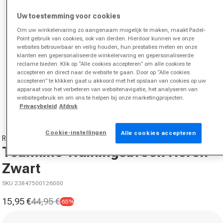
Uw toestemming voor cookies
Om uw winkelervaring zo aangenaam mogelijk te maken, maakt Padel-
Point gebruik van cookies, ook van derden. Hierdoor kunnen we onze
websites betrouwbaar en veilig houden, hun prestaties meten en onze
klanten een gepersonaliseerde winkelervaring en gepersonaliseerde
reclame bieden. Klik op “Alle cookies accepteren” om alle cookies te
accepteren en direct naar de website te gaan. Door op “Alle cookies
accepteren” te klikken gaat u akkoord met het opslaan van cookies op uw
Media 1 in modal openen
apparaat voor het verbeteren van websitenavigatie, het analyseren van
websitegebruik en om ons te helpen bij onze marketingprojecten.
van
1
/
4
Privacybeleid
Afdruk
Cookie-instellingen
Alle cookies accepteren
RACKET ROOTS
Teamline Trainingsbroek Heren-
Zwart
SKU 23847500126000
15,95 €
44,95 €
-65%
Aanbiedingsprijs
Normale prijs
Maat