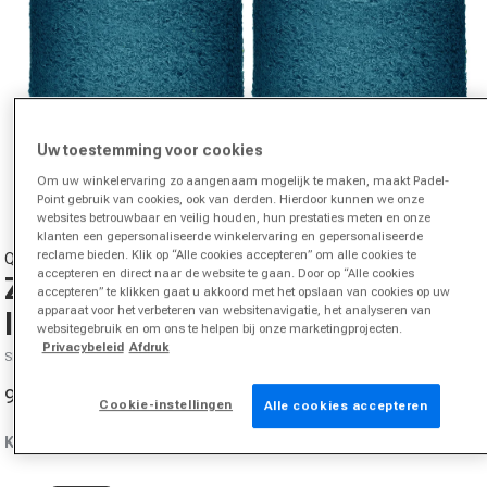
Uw toestemming voor cookies
Om uw winkelervaring zo aangenaam mogelijk te maken, maakt Padel-
Media 1 in modal openen
Point gebruik van cookies, ook van derden. Hierdoor kunnen we onze
websites betrouwbaar en veilig houden, hun prestaties meten en onze
klanten een gepersonaliseerde winkelervaring en gepersonaliseerde
reclame bieden. Klik op “Alle cookies accepteren” om alle cookies te
QUIET PLEASE
accepteren en direct naar de website te gaan. Door op “Alle cookies
Zweetband Verpakking 2 stuks
accepteren” te klikken gaat u akkoord met het opslaan van cookies op uw
apparaat voor het verbeteren van websitenavigatie, het analyseren van
lang - petrolblauw
websitegebruik en om ons te helpen bij onze marketingprojecten.
Privacybeleid
Afdruk
SKU 39047100831000
9,95 €
Cookie-instellingen
Aanbiedingsprijs
Alle cookies accepteren
Kleur:
petrolblauw