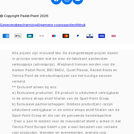
Facebook
Instagram
YouTube
© Copyright Padel-Point 2026
Gegevensbescherming
Algemene voorwaarden
Afdruk
Klarna
Alle prijzen zijn inclusief btw. De doorgestreepte prijzen komen
in principe overeen met de door de fabrikant aanbevolen
verkoopprijs (adviesprijs). Afwijkend hiervan worden voor de
merken Padel-Point, BIDI BADU, Quiet Please, Racket Roots en
Tennis-Point de introductieprijzen van het huidige seizoen
vermeld.
** Exclusief alleen bij ons:
a) Exclusieve producten: Dit product is uitsluitend verkrijgbaar
in de online shops en/of filialen van de Sport-Point Groep.
b) Exclusieve partnerschappen: Dit/deze product(en) is/zijn
uitsluitend verkrijgbaar in de online shops en/of filialen van de
Sport-Point Groep en die van de genoemde handelspartner.
Door u aan te melden voor de nieuwsbrief stemt u ermee in dat
¹
Tennis-Point Europe GmbH u per e-mail benadert voor reclame
voor producten, diensten en evenementen, evenals voor