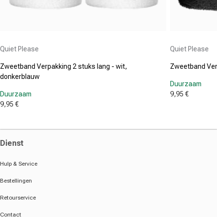
Aanbieder:
Aanbieder:
Quiet Please
Quiet Please
Zweetband Verpakking 2 stuks lang - wit,
Zweetband Verp
donkerblauw
Duurzaam
Duurzaam
9,95 €
Aanbiedings
9,95 €
Aanbiedingsprijs
Dienst
Hulp & Service
Bestellingen
Retourservice
Contact